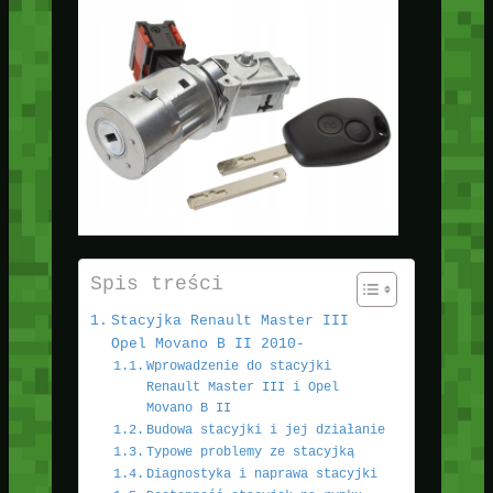
Spis treści
Stacyjka Renault Master III
Opel Movano B II 2010-
Wprowadzenie do stacyjki
Renault Master III i Opel
Movano B II
Budowa stacyjki i jej działanie
Typowe problemy ze stacyjką
Diagnostyka i naprawa stacyjki