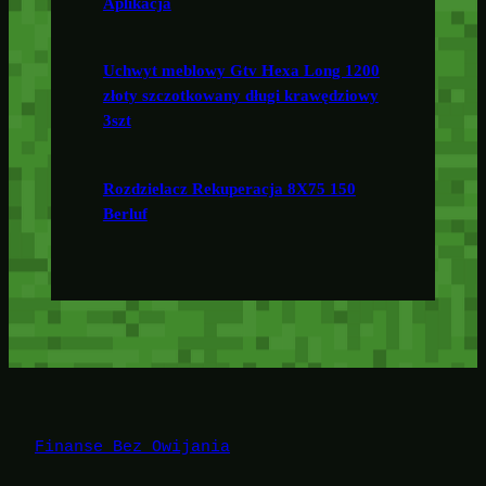
Aplikacja
Uchwyt meblowy Gtv Hexa Long 1200
złoty szczotkowany długi krawędziowy
3szt
Rozdzielacz Rekuperacja 8X75 150
Berluf
Finanse Bez Owijania