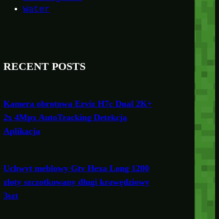
Water
RECENT POSTS
Kamera obrotowa Ezviz H7c Dual 2K+
2x 4Mpx AutoTracking Detekcja
Aplikacja
Uchwyt meblowy Gtv Hexa Long 1200
złoty szczotkowany długi krawędziowy
3szt