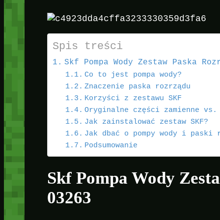
Spis treści
Skf Pompa Wody Zestaw Paska Roz
Co to jest pompa wody?
Znaczenie paska rozrządu
Korzyści z zestawu SKF
Oryginalne części zamienne vs.
Jak zainstalować zestaw SKF?
Jak dbać o pompy wody i paski 
Podsumowanie
Skf Pompa Wody Zest
03263