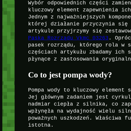
Wybór odpowiednich części zamie
kluczowy element zapewnienia ic
Jednym z najważniejszych kompon
której działanie przyczynia się
artykule przyjrzymy się zestawo
Paska Rozrządu Vkmc 03263
. Opró
pasek rozrządu, którego rola w 
częściach artykułu zbadamy ich 
płynące z zastosowania oryginal
Co to jest pompa wody?
Pompa wody to kluczowy element 
Jej głównym zadaniem jest cyrku
nadmiar ciepła z silnika, co za
wpłynęła na wydajność wielu sil
poważnych uszkodzeń. Właściwa f
istotna.