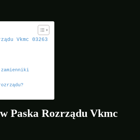
rządu Vkmc 03263
 zamienniki
rozrządu?
aw Paska Rozrządu Vkmc