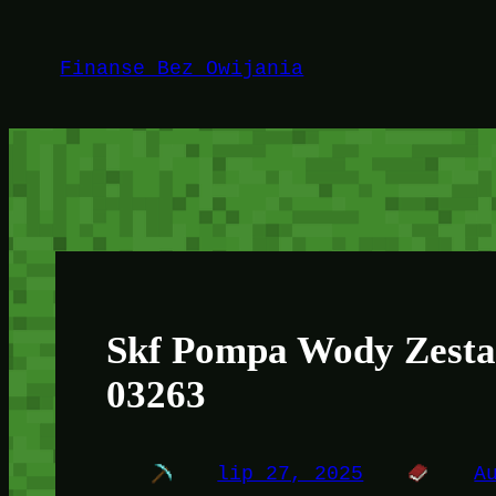
Przejdź
do
Finanse Bez Owijania
treści
Skf Pompa Wody Zest
03263
lip 27, 2025
A