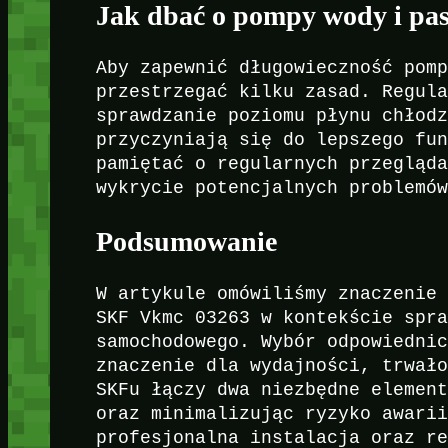
Jak dbać o pompy wody i pas
Aby zapewnić długowieczność pom
przestrzegać kilku zasad. Regul
sprawdzanie poziomu płynu chłod
przyczyniają się do lepszego fu
pamiętać o regularnych przegląd
wykrycie potencjalnych problemó
Podsumowanie
W artykule omówiliśmy znaczenie
SKF Vkmc 03263 w kontekście spr
samochodowego. Wybór odpowiedni
znaczenie dla wydajności, trwał
SKFu łączy dwa niezbędne elemen
oraz minimalizując ryzyko awari
profesjonalna instalacja oraz r