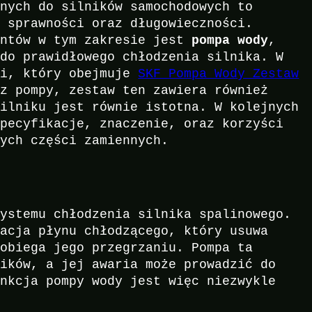
nnych do silników samochodowych to
h sprawności oraz długowieczności.
entów w tym zakresie jest
pompa wody
,
 do prawidłowego chłodzenia silnika. W
wi, który obejmuje
SKF Pompa Wody Zestaw
cz pompy, zestaw ten zawiera również
silniku jest równie istotna. W kolejnych
specyfikacje, znaczenie, oraz korzyści
nych części zamiennych.
systemu chłodzenia silnika spalinowego.
lacja płynu chłodzącego, który usuwa
pobiega jego przegrzaniu. Pompa ta
ników, a jej awaria może prowadzić do
unkcja pompy wody jest więc niezwykle