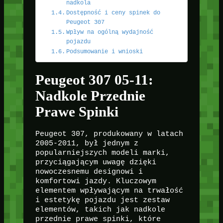
nadkola
Dostępność i ceny spinek do
Peugeot 307
Wpływ na ogólną wydajność
pojazdu
Podsumowanie i wnioski
Peugeot 307 05-11:
Nadkole Przednie
Prawe Spinki
Peugeot 307, produkowany w latach
2005-2011, był jednym z
popularniejszych modeli marki,
przyciągającym uwagę dzięki
nowoczesnemu designowi i
komfortowi jazdy. Kluczowym
elementem wpływającym na trwałość
i estetykę pojazdu jest zestaw
elementów, takich jak nadkole
przednie prawe spinki, które