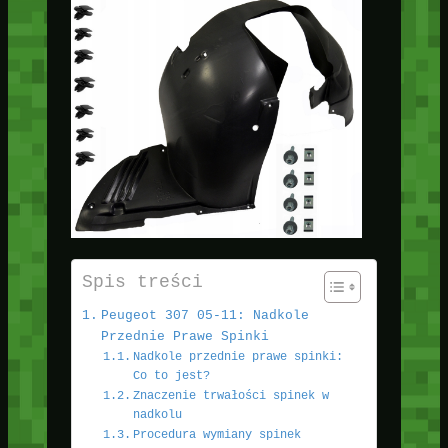
Spis treści
Peugeot 307 05-11: Nadkole
Przednie Prawe Spinki
Nadkole przednie prawe spinki:
Co to jest?
Znaczenie trwałości spinek w
nadkolu
Procedura wymiany spinek