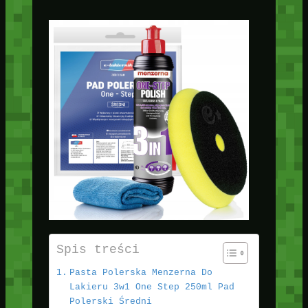
Spis treści
Pasta Polerska Menzerna Do
Lakieru 3w1 One Step 250ml Pad
Polerski Średni