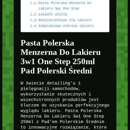
Pasta Polerska Menzerna Do
Lakieru 3w1 One Step
Łatwość użycia
Bezpieczeństwo dla lakieru
Kompleksowa ochrona lakieru
Pasta Polerska
Menzerna Do Lakieru
3w1 One Step 250ml
Pad Polerski Średni
W świecie detailing’u i
pielęgnacji samochodów,
wykorzystanie skutecznych i
wszechstronnych produktów jest
kluczem do uzyskania perfekcyjnego
wyglądu lakieru. Pasta Polerska
Menzerna Do Lakieru 3w1 One Step
250ml z Pad’em Polerskim Średnim
to innowacyjne rozwiązanie, które