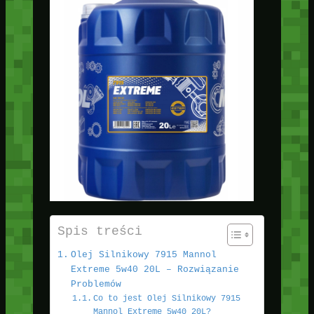
Spis treści
Olej Silnikowy 7915 Mannol
Extreme 5w40 20L – Rozwiązanie
Problemów
Co to jest Olej Silnikowy 7915
Mannol Extreme 5w40 20L?