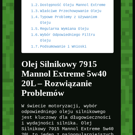
Dostępność Oleju Mannol Extreme
Właściwe Przechowywanie Oleju
Typowe Problemy z Używaniem
Oleju
Regularna Wymiana Oleju
Wybór Odpowiedniego Filtru
Oleju
Podsumowanie i Wnioski
Olej Silnikowy 7915
Mannol Extreme 5w40
20L – Rozwiązanie
Problemów
W świecie motoryzacji, wybór
odpowiedniego oleju silnikowego
jest kluczowy dla długowieczności
i wydajności silnika. Olej
Silnikowy 7915 Mannol Extreme 5w40
20L to jeden z najpopularniejszych