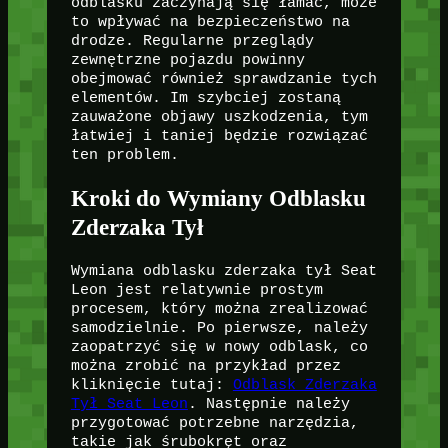
odblasku zaczynają się łamać, może
to wpływać na bezpieczeństwo na
drodze. Regularne przeglądy
zewnętrzne pojazdu powinny
obejmować również sprawdzanie tych
elementów. Im szybciej zostaną
zauważone objawy uszkodzenia, tym
łatwiej i taniej będzie rozwiązać
ten problem.
Kroki do Wymiany Odblasku
Zderzaka Tył
Wymiana odblasku zderzaka tył Seat
Leon jest relatywnie prostym
procesem, który można zrealizować
samodzielnie. Po pierwsze, należy
zaopatrzyć się w nowy odblask, co
można zrobić na przykład przez
kliknięcie tutaj:
Odblask Zderzaka
Tył Seat Leon
. Następnie należy
przygotować potrzebne narzędzia,
takie jak śrubokręt oraz