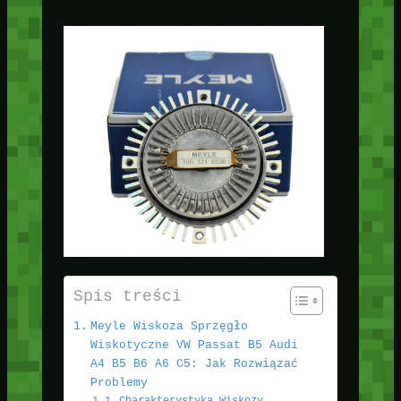
Spis treści
Meyle Wiskoza Sprzęgło
Wiskotyczne VW Passat B5 Audi
A4 B5 B6 A6 C5: Jak Rozwiązać
Problemy
Charakterystyka Wiskozy