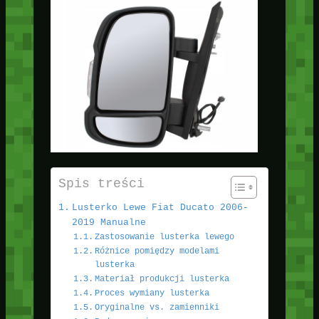
Spis treści
Lusterko Lewe Fiat Ducato 2006-
2019 Manualne
Zastosowanie lusterka lewego
Różnice pomiędzy modelami
lusterka
Materiał produkcji lusterka
Proces wymiany lusterka
Oryginalne vs. zamienniki