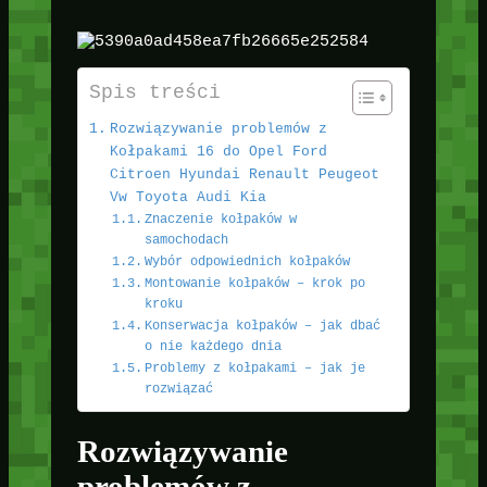
Spis treści
Rozwiązywanie problemów z
Kołpakami 16 do Opel Ford
Citroen Hyundai Renault Peugeot
Vw Toyota Audi Kia
Znaczenie kołpaków w
samochodach
Wybór odpowiednich kołpaków
Montowanie kołpaków – krok po
kroku
Konserwacja kołpaków – jak dbać
o nie każdego dnia
Problemy z kołpakami – jak je
rozwiązać
Rozwiązywanie
problemów z