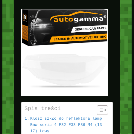
Spis treści
Klosz szkło do reflektora lamp
Bmw seria 4 F32 F33 F36 M4 (13-
17) Lewy