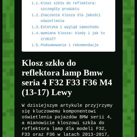
Klosz szkło do reflektora:
szczegóły produktu
Znaczenie klosza dla jakości
oświetlenia
Estetyka i wygląd samochodu
Wymiana klosza: kiedy i jak to
zrobić?
Podsumowanie i rekomendacje
Klosz szkło do
reflektora lamp Bmw
seria 4 F32 F33 F36 M4
(13-17) Lewy
W dzisiejszym artykule przyjrzymy
się kluczowemu komponentowi
oświetlenia pojazdów BMW serii 4,
a mianowicie kloszowi szkła do
reflektora lamp dla modeli F32,
F33 oraz F36 w latach 2013-2017,