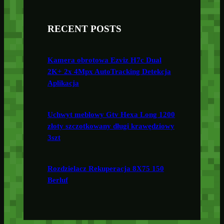
RECENT POSTS
Kamera obrotowa Ezviz H7c Dual
2K+ 2x 4Mpx AutoTracking Detekcja
Aplikacja
Uchwyt meblowy Gtv Hexa Long 1200
złoty szczotkowany długi krawędziowy
3szt
Rozdzielacz Rekuperacja 8X75 150
Berluf