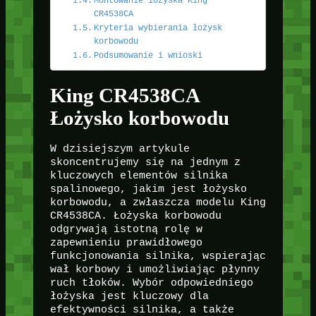
Montowanie łożyska King
CR4538CA
Kryteria wybierania łożysk
korbowodu
Podsumowanie i wnioski
King CR4538CA
Łożysko korbowodu
W dzisiejszym artykule
skoncentrujemy się na jednym z
kluczowych elementów silnika
spalinowego, jakim jest łożysko
korbowodu, a zwłaszcza modelu King
CR4538CA. Łożyska korbowodu
odgrywają istotną rolę w
zapewnieniu prawidłowego
funkcjonowania silnika, wspierając
wał korbowy i umożliwiając płynny
ruch tłoków. Wybór odpowiedniego
łożyska jest kluczowy dla
efektywności silnika, a także