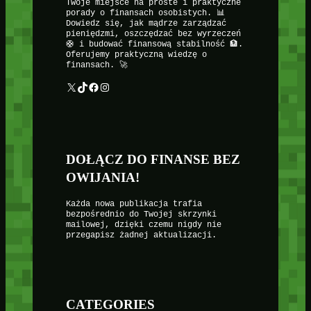
Twoje miejsce na proste i praktyczne
porady o finansach osobistych. 📊
Dowiedz się, jak mądrze zarządzać
pieniędzmi, oszczędzać bez wyrzeczeń
🛟 i budować finansową stabilność 🏦.
Oferujemy praktyczną wiedzę o
finansach. 🚀
X
TikTok
Facebook
Instagram
DOŁĄCZ DO FINANSE BEZ
OWIJANIA!
Każda nowa publikacja trafia
bezpośrednio do Twojej skrzynki
mailowej, dzięki czemu nigdy nie
przegapisz żadnej aktualizacji.
CATEGORIES