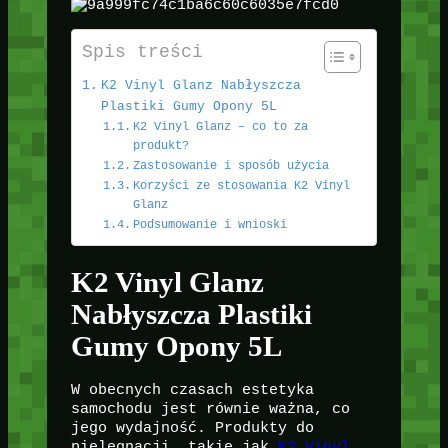
Spis treści
K2 Vinyl Glanz Nabłyszcza
Plastiki Gumy Opony 5L
K2 Vinyl Glanz – co to za
produkt?
Zastosowanie i sposób użycia
Korzyści ze stosowania K2 Vinyl
Glanz
Podsumowanie i wnioski
K2 Vinyl Glanz
Nabłyszcza Plastiki
Gumy Opony 5L
W obecnych czasach estetyka
samochodu jest równie ważna, co
jego wydajność. Produkty do
pielęgnacji, takie jak
K2 Vinyl