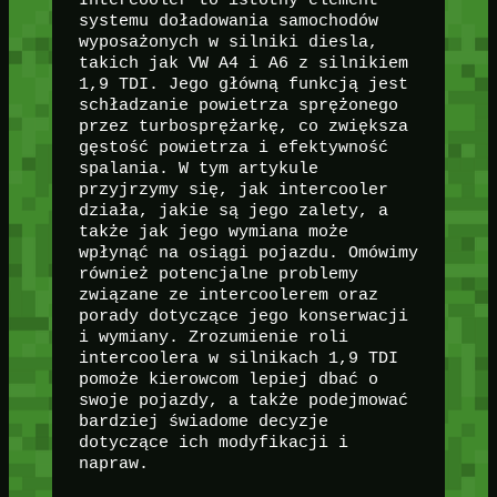
Intercooler to istotny element
systemu doładowania samochodów
wyposażonych w silniki diesla,
takich jak VW A4 i A6 z silnikiem
1,9 TDI. Jego główną funkcją jest
schładzanie powietrza sprężonego
przez turbosprężarkę, co zwiększa
gęstość powietrza i efektywność
spalania. W tym artykule
przyjrzymy się, jak intercooler
działa, jakie są jego zalety, a
także jak jego wymiana może
wpłynąć na osiągi pojazdu. Omówimy
również potencjalne problemy
związane ze intercoolerem oraz
porady dotyczące jego konserwacji
i wymiany. Zrozumienie roli
intercoolera w silnikach 1,9 TDI
pomoże kierowcom lepiej dbać o
swoje pojazdy, a także podejmować
bardziej świadome decyzje
dotyczące ich modyfikacji i
napraw.