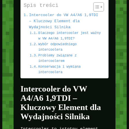
Spis treści
Intercooler do VW A4/A6 1,9TDI
– Kluczowy Element dla
Wydajności Silnika
Dlaczego intercooler jest ważny
w VW A4/A6 1,9TDI?
Wybór odpowiedniego
intercoolera
Problemy związane z
intercoolerem
Konserwacja i wymiana
intercoolera
Intercooler do VW
A4/A6 1,9TDI –
Kluczowy Element dla
Wydajności Silnika