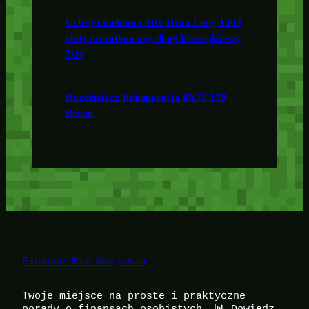
Uchwyt meblowy Gtv Hexa Long 1200
złoty szczotkowany długi krawędziowy
3szt
Rozdzielacz Rekuperacja 8X75 150
Berluf
Finanse Bez Owijania
Twoje miejsce na proste i praktyczne
porady o finansach osobistych. 📊 Dowiedz