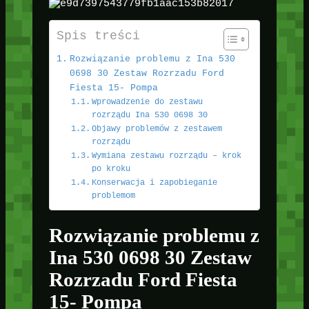
Spis treści
Rozwiązanie problemu z Ina 530
0698 30 Zestaw Rozrzadu Ford
Fiesta 15- Pompa
Wprowadzenie do zestawu
rozrządu Ina 530 0698 30
Objawy problemów z zestawem
rozrządu
Wymiana zestawu rozrządu – krok
po kroku
Konserwacja i zapobieganie
problemom
Rozwiązanie problemu z
Ina 530 0698 30 Zestaw
Rozrzadu Ford Fiesta
15- Pompa