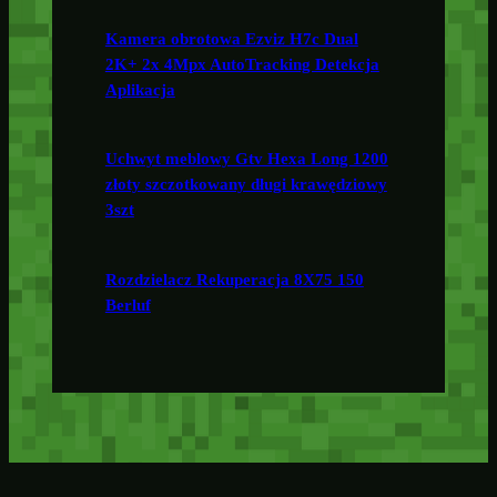
Kamera obrotowa Ezviz H7c Dual
2K+ 2x 4Mpx AutoTracking Detekcja
Aplikacja
Uchwyt meblowy Gtv Hexa Long 1200
złoty szczotkowany długi krawędziowy
3szt
Rozdzielacz Rekuperacja 8X75 150
Berluf