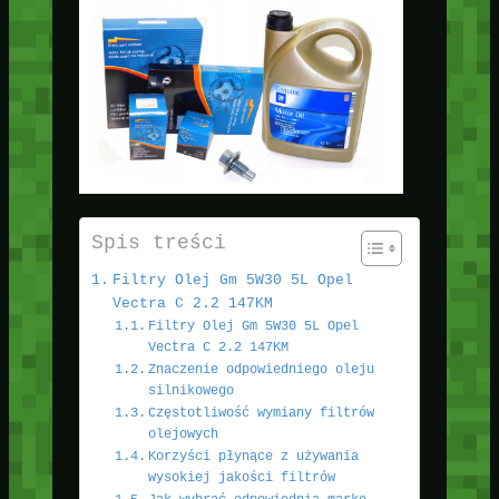
Spis treści
Filtry Olej Gm 5W30 5L Opel
Vectra C 2.2 147KM
Filtry Olej Gm 5W30 5L Opel
Vectra C 2.2 147KM
Znaczenie odpowiedniego oleju
silnikowego
Częstotliwość wymiany filtrów
olejowych
Korzyści płynące z używania
wysokiej jakości filtrów