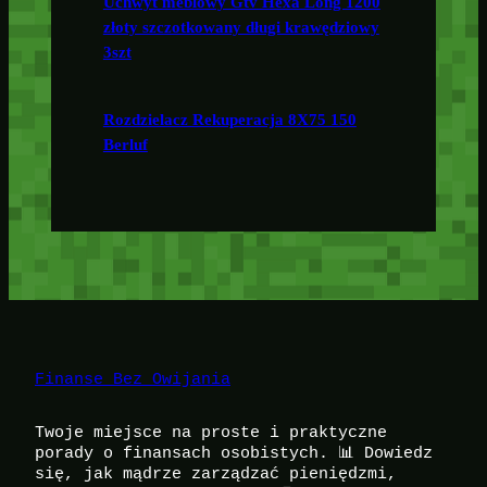
Uchwyt meblowy Gtv Hexa Long 1200
złoty szczotkowany długi krawędziowy
3szt
Rozdzielacz Rekuperacja 8X75 150
Berluf
Finanse Bez Owijania
Twoje miejsce na proste i praktyczne
porady o finansach osobistych. 📊 Dowiedz
się, jak mądrze zarządzać pieniędzmi,