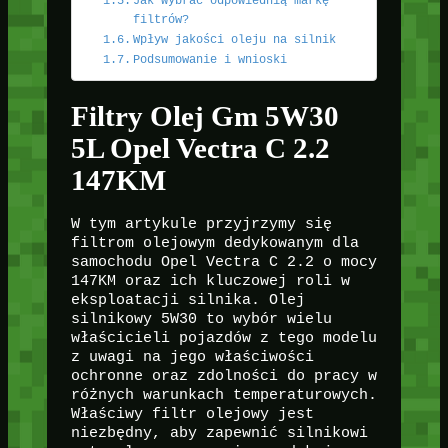
Jak wybrać odpowiednią markę
filtrów?
Wpływ jakości oleju na silnik
Podsumowanie i wnioski
Filtry Olej Gm 5W30
5L Opel Vectra C 2.2
147KM
W tym artykule przyjrzymy się
filtrom olejowym dedykowanym dla
samochodu Opel Vectra C 2.2 o mocy
147KM oraz ich kluczowej roli w
eksploatacji silnika. Olej
silnikowy 5W30 to wybór wielu
właścicieli pojazdów z tego modelu
z uwagi na jego właściwości
ochronne oraz zdolności do pracy w
różnych warunkach temperaturowych.
Właściwy filtr olejowy jest
niezbędny, aby zapewnić silnikowi