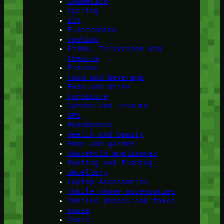
Cosmetics
Cycling
DIY
Electronics
Fashion
Films, Television and
Theatre
Finanse
Food and Beverage
Food and drink
Furniture
Garden and leisure
GPS
Headphones
Health and beauty
Home and garden
Household appliances
Hunting and Fishing
Jewellery
Laptop Accessories
Mobile phone accessories
Mobiles phones and faxes
mouse
Music