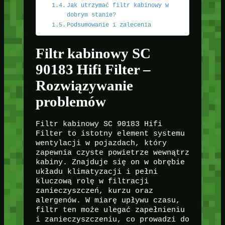
Jak utrzymać filtr kabinowy w
dobrym stanie?
Podsumowanie i zalecenia
Filtr kabinowy SC
90183 Hifi Filter –
Rozwiązywanie
problemów
Filtr kabinowy SC 90183 Hifi
Filter to istotny element systemu
wentylacji w pojazdach, który
zapewnia czyste powietrze wewnątrz
kabiny. Znajduje się on w obrębie
układu klimatyzacji i pełni
kluczową rolę w filtracji
zanieczyszczeń, kurzu oraz
alergenów. W miarę upływu czasu,
filtr ten może ulegać zapełnieniu
i zanieczyszczeniu, co prowadzi do