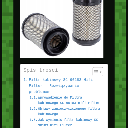
Spis treści
Filtr kabinowy SC 90183 Hifi
Filter – Rozwiązywanie
problemów
Wprowadzenie do Filtra
kabinowego SC 90183 Hifi Filter
Objawy zanieczyszczonego filtra
kabinowego
Jak wymienić filtr kabinowy SC
90183 Hifi Filter