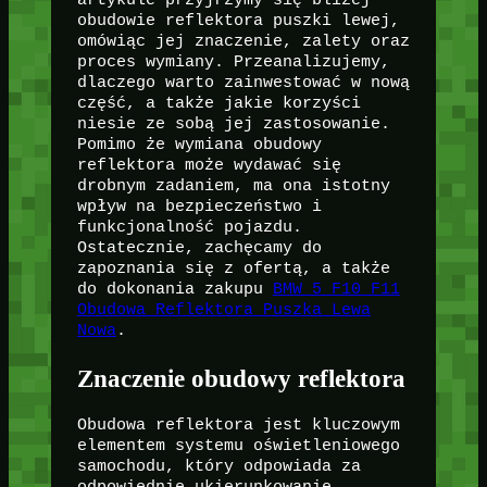
artykule przyjrzymy się bliżej
obudowie reflektora puszki lewej,
omówiąc jej znaczenie, zalety oraz
proces wymiany. Przeanalizujemy,
dlaczego warto zainwestować w nową
część, a także jakie korzyści
niesie ze sobą jej zastosowanie.
Pomimo że wymiana obudowy
reflektora może wydawać się
drobnym zadaniem, ma ona istotny
wpływ na bezpieczeństwo i
funkcjonalność pojazdu.
Ostatecznie, zachęcamy do
zapoznania się z ofertą, a także
do dokonania zakupu
BMW 5 F10 F11
Obudowa Reflektora Puszka Lewa
Nowa
.
Znaczenie obudowy reflektora
Obudowa reflektora jest kluczowym
elementem systemu oświetleniowego
samochodu, który odpowiada za
odpowiednie ukierunkowanie