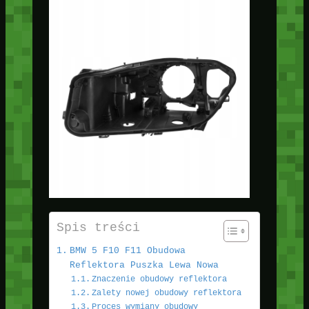
Spis treści
BMW 5 F10 F11 Obudowa
Reflektora Puszka Lewa Nowa
Znaczenie obudowy reflektora
Zalety nowej obudowy reflektora
Proces wymiany obudowy