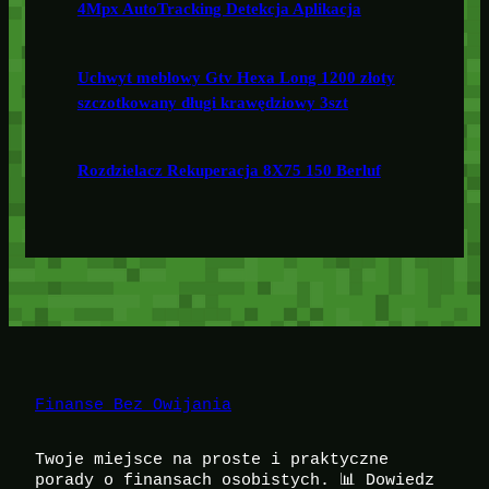
4Mpx AutoTracking Detekcja Aplikacja
Uchwyt meblowy Gtv Hexa Long 1200 złoty
szczotkowany długi krawędziowy 3szt
Rozdzielacz Rekuperacja 8X75 150 Berluf
Finanse Bez Owijania
Twoje miejsce na proste i praktyczne
porady o finansach osobistych. 📊 Dowiedz