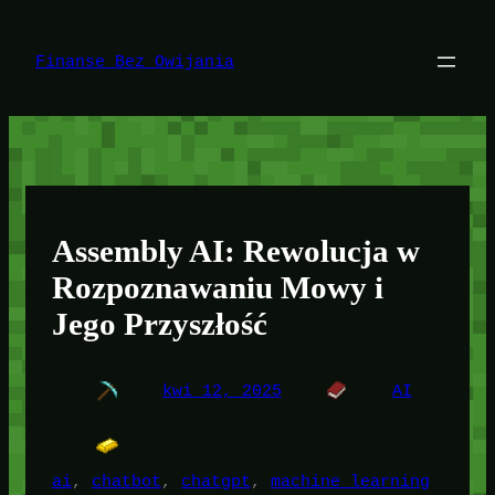
Przejdź
do
treści
Finanse Bez Owijania
Assembly AI: Rewolucja w
Rozpoznawaniu Mowy i
Jego Przyszłość
kwi 12, 2025
AI
ai
, 
chatbot
, 
chatgpt
, 
machine learning