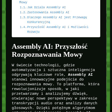
Mowy
Jak Działa Assembly AI
Zastosowania Assembly AI
Dlaczego Assembly AI jest Przewagą
Konkurencyjną
Przyszłość Assembly AI i Możliwości
Rozwoju
Assembly AI: Przyszłość
Rozpoznawania Mowy
W świecie technologii, gdzie
automatyzacja i sztuczna inteligencja
odgrywają kluczowe role,
Assembly AI
stanowi innowacyjne podejście do
rozpoznawania mowy. To platforma, która
rewolucjonizuje sposób, w jaki
przetwarzamy i analizujemy dźwięk,
otwierając nowe perspektywy w zakresie
transkrypcji audio oraz analizy danych
głosowych. Dzięki potężnym algorytmom