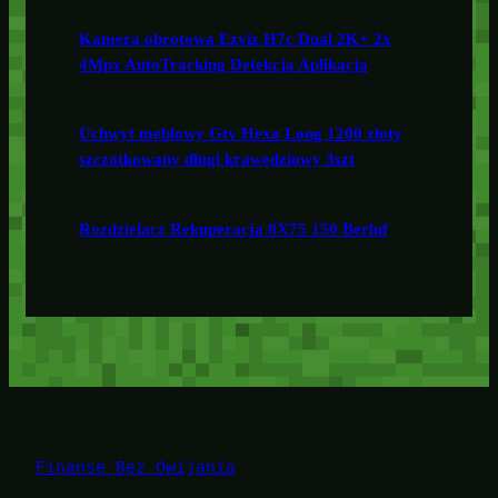
Kamera obrotowa Ezviz H7c Dual 2K+ 2x
4Mpx AutoTracking Detekcja Aplikacja
Uchwyt meblowy Gtv Hexa Long 1200 złoty
szczotkowany długi krawędziowy 3szt
Rozdzielacz Rekuperacja 8X75 150 Berluf
Finanse Bez Owijania