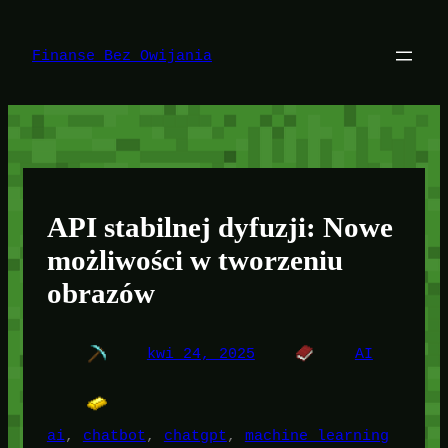
Przejdź
do
treści
Finanse Bez Owijania
API stabilnej dyfuzji: Nowe
możliwości w tworzeniu
obrazów
kwi 24, 2025
AI
ai
, 
chatbot
, 
chatgpt
, 
machine learning