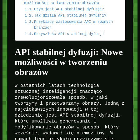
możliwości w tworzeniu obrazów
Czym jest API stabilnej dyfuzji?
Jak działa API stabilnej dyfuzji?
Przykłady zastosowania API w różnych
branżach
Przyszłość API stabilnej dyfuzji
API stabilnej dyfuzji: Nowe
możliwości w tworzeniu
obrazów
W ostatnich latach technologia
sztucznej inteligencji znacząco
zrewolucjonizowała sposób, w jaki
tworzymy i przetwarzamy obrazy. Jedną z
najciekawszych innowacji w tej
dziedzinie jest API stabilnej dyfuzji,
które umożliwia generowanie i
modyfikowanie obrazów w sposób, który
wcześniej wydawał się niemożliwy. W
ramach tego artykułu przyjrzymy się,